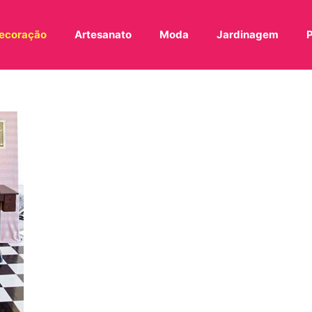
ecoração
Artesanato
Moda
Jardinagem
P