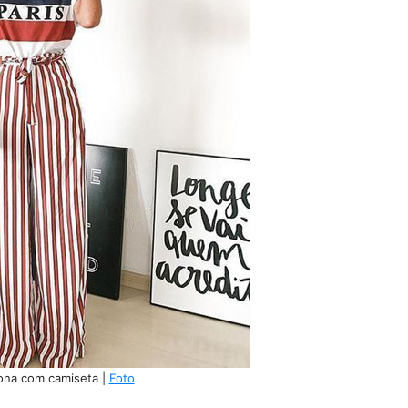
lona com camiseta |
Foto