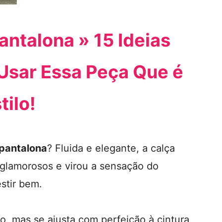
ntalona » 15 Ideias
Usar Essa Peça Que é
tilo!
 pantalona
? Fluida e elegante, a calça
 glamorosos e virou a sensação do
stir bem.
o, mas se ajusta com perfeição à cintura,