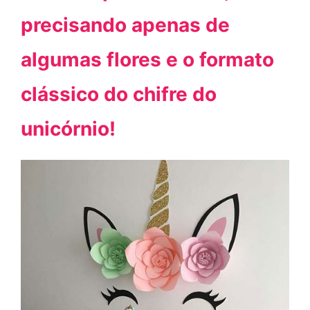
precisando apenas de
algumas flores e o formato
clássico do chifre do
unicórnio!