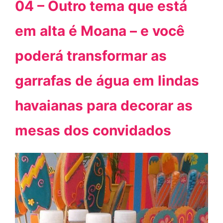
04 – Outro tema que está
em alta é Moana – e você
poderá transformar as
garrafas de água em lindas
havaianas para decorar as
mesas dos convidados