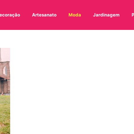
ecoração
Artesanato
Moda
Jardinagem
P