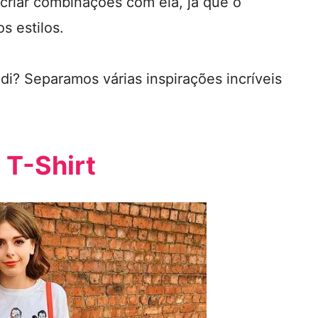
criar combinações com ela, já que o
s estilos.
di? Separamos várias inspirações incríveis
 T-Shirt