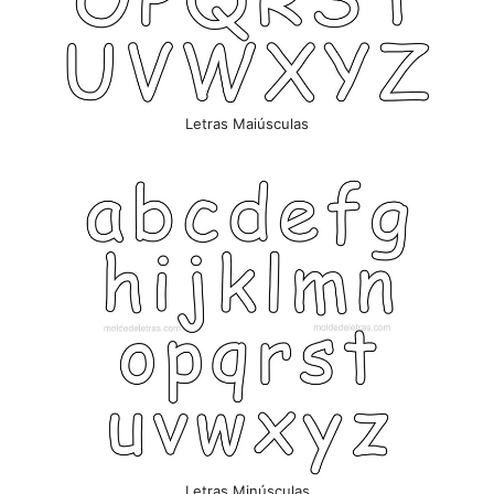
Letras Maiúsculas
Letras Minúsculas