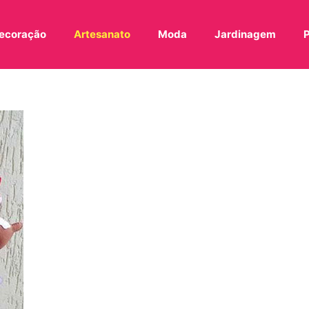
ecoração
Artesanato
Moda
Jardinagem
P